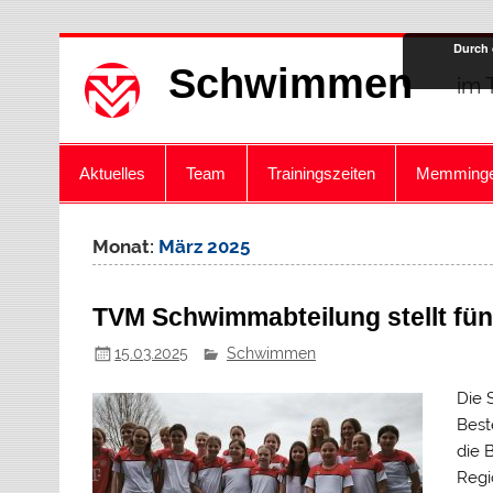
Zum
Durch 
Inhalt
Schwimmen
springen
im 
Aktuelles
Team
Trainingszeiten
Memminge
Monat:
März 2025
TVM Schwimmabteilung stellt fünf
15.03.2025
Schwimmen
Die 
Best
die 
Regi