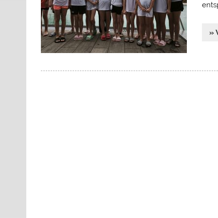
ents
» 