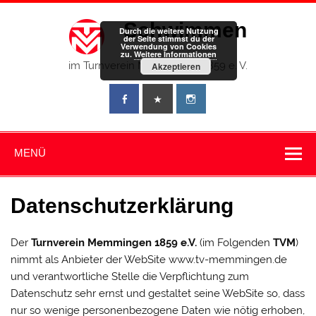
Zum
Inhalt
Schwimmen
springen
Durch die weitere Nutzung
der Seite stimmst du der
Verwendung von Cookies
zu.
Weitere Informationen
im Turnverein Memmingen 1859 e. V.
Akzeptieren
MENÜ
Datenschutzerklärung
Der
Turnverein Memmingen 1859 e.V.
(im Folgenden
TVM
)
nimmt als Anbieter der WebSite www.tv-memmingen.de
und verantwortliche Stelle die Verpflichtung zum
Datenschutz sehr ernst und gestaltet seine WebSite so, dass
nur so wenige personenbezogene Daten wie nötig erhoben,