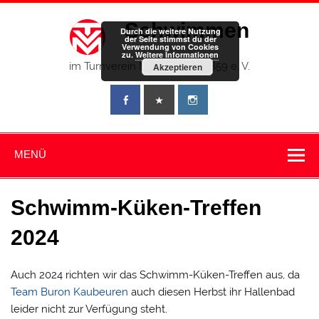
Zum
Inhalt
Schwimmen
springen
Durch die weitere Nutzung
der Seite stimmst du der
Verwendung von Cookies
zu.
Weitere Informationen
im Turnverein Memmingen 1859 e. V.
Akzeptieren
MENÜ
Schwimm-Küken-Treffen
2024
Auch 2024 richten wir das Schwimm-Küken-Treffen aus, da
Team Buron Kaubeuren
auch diesen Herbst ihr Hallenbad
leider nicht zur Verfügung steht.